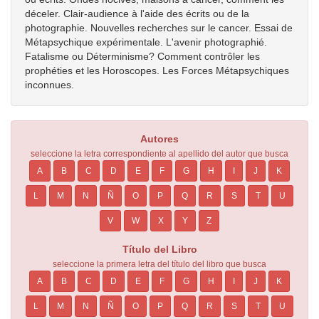
déceler. Clair-audience à l'aide des écrits ou de la
photographie. Nouvelles recherches sur le cancer. Essai de
Métapsychique expérimentale. L'avenir photographié.
Fatalisme ou Déterminisme? Comment contrôler les
prophéties et les Horoscopes. Les Forces Métapsychiques
inconnues.
Autores
seleccione la letra correspondiente al apellido del autor que busca
A
B
C
D
E
F
G
H
I
J
K
L
M
N
Ñ
O
P
Q
R
S
T
U
V
W
X
Y
Z
Título del Libro
seleccione la primera letra del título del libro que busca
A
B
C
D
E
F
G
H
I
J
K
L
M
N
Ñ
O
P
Q
R
S
T
U