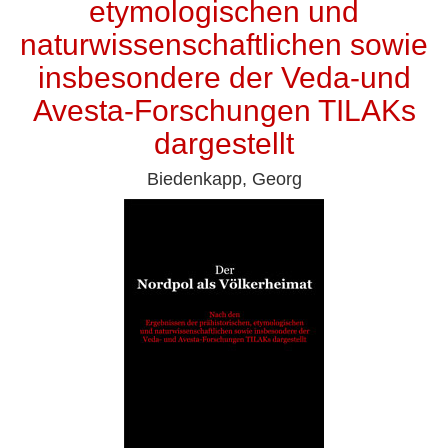
etymologischen und
naturwissenschaftlichen sowie
insbesondere der Veda-und
Avesta-Forschungen TILAKs
dargestellt
Biedenkapp, Georg