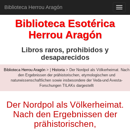
Biblioteca Herrou Aragón
Toggl
navig
Biblioteca Esotérica
Herrou Aragón
Libros raros, prohibidos y
desaparecidos
Biblioteca Herrou Aragón
>
|
Historia
> Der Nordpol als Völkerheimat. Nach
den Ergebnissen der prähistorischen, etymologischen und
naturwissenschaftlichen sowie insbesondere der Veda-und Avesta-
Forschungen TILAKs dargestellt
Der Nordpol als Völkerheimat.
Nach den Ergebnissen der
prähistorischen,