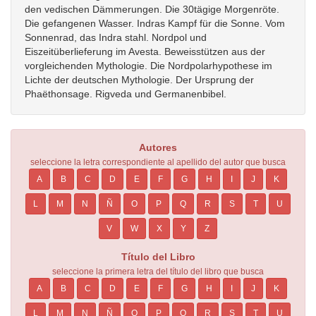
den vedischen Dämmerungen. Die 30tägige Morgenröte.
Die gefangenen Wasser. Indras Kampf für die Sonne. Vom
Sonnenrad, das Indra stahl. Nordpol und
Eiszeitüberlieferung im Avesta. Beweisstützen aus der
vorgleichenden Mythologie. Die Nordpolarhypothese im
Lichte der deutschen Mythologie. Der Ursprung der
Phaëthonsage. Rigveda und Germanenbibel.
Autores
seleccione la letra correspondiente al apellido del autor que busca
A
B
C
D
E
F
G
H
I
J
K
L
M
N
Ñ
O
P
Q
R
S
T
U
V
W
X
Y
Z
Título del Libro
seleccione la primera letra del título del libro que busca
A
B
C
D
E
F
G
H
I
J
K
L
M
N
Ñ
O
P
Q
R
S
T
U